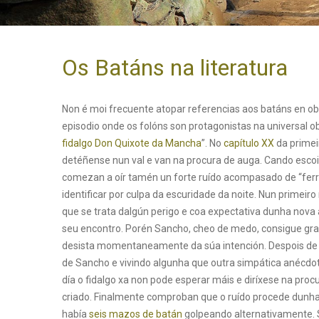
Os Batáns na literatura
Non é moi frecuente atopar referencias aos batáns en obr
episodio onde os folóns son protagonistas na universal ob
fidalgo Don Quixote da Mancha
”. No
capítulo XX
da primei
detéñense nun val e van na procura de auga. Cando escoi
comezan a oír tamén un forte ruído acompasado de “ferr
identificar por culpa da escuridade da noite. Nun prime
que se trata dalgún perigo e coa expectativa dunha nova 
seu encontro. Porén Sancho, cheo de medo, consigue gra
desista momentaneamente da súa intención. Despois de 
de Sancho e vivindo algunha que outra simpática anécdo
día o fidalgo xa non pode esperar máis e diríxese na proc
criado. Finalmente comproban que o ruído procede dunha
había
seis mazos de batán
golpeando alternativamente.