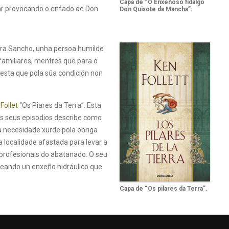
Capa de “O Enxeñoso fidalgo
rar provocando o enfado de Don
Don Quixote da Mancha”.
ara Sancho, unha persoa humilde
familiares, mentres que para o
festa que pola súa condición non
Follet
“Os Piares da Terra”. Esta
os seus episodios describe como
 a necesidade xurde pola obriga
 localidade afastada para levar a
e profesionais do abatanado. O seu
deando un enxeño hidráulico que
Capa de “Os pilares da Terra”.