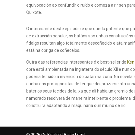
equivocación ao confundir o ruído e comeza a rir sen pa
Quixote.
O interesante deste episodio é que queda patente que p
de extracción popular, os batáns son unhas construcións 
fidalgo resultan algo totalmente descoñecido e ata mani
está na obriga de coñecelos.
Outra das referencias interesantes é o best-seller de
Ken 
obra está ambientada na Inglaterra do século XII e nun d
podería ter sido a invención do batán na zona. Na novela
dunha das protagonistas de ter que desprazarse ata unha
bater os seus tecidos de la, xa que alí había un gremio d
namorado resolverá de maneira intelixente o problema i
construirá adaptando a maquinaria dun muíño de río.
© 2026 Os Batáns |
Aviso Legal